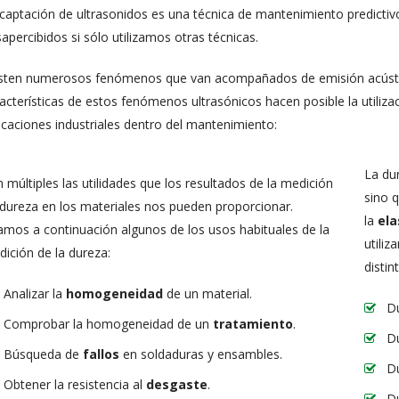
captación de ultrasonidos es una técnica de mantenimiento predictiv
apercibidos si sólo utilizamos otras técnicas.
sten numerosos fenómenos que van acompañados de emisión acústica
acterísticas de estos fenómenos ultrasónicos hacen posible la utiliza
icaciones industriales dentro del mantenimiento:
La du
 múltiples las utilidades que los resultados de la medición
sino 
dureza en los materiales nos pueden proporcionar.
la
ela
amos a continuación algunos de los usos habituales de la
utiliz
ición de la dureza:
distin
Analizar la
homogeneidad
de un material.
D
Comprobar la homogeneidad de un
tratamiento
.
D
Búsqueda de
fallos
en soldaduras y ensambles.
D
Obtener la resistencia al
desgaste
.
D