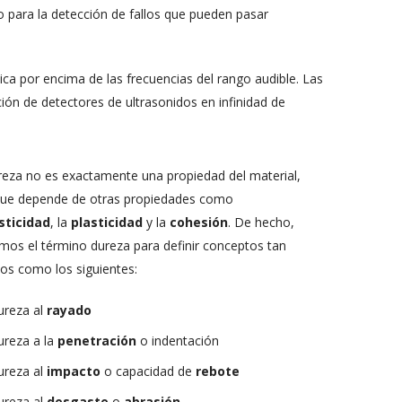
o para la detección de fallos que pueden pasar
 por encima de las frecuencias del rango audible. Las
ción de detectores de ultrasonidos en infinidad de
reza no es exactamente una propiedad del material,
que depende de otras propiedades como
sticidad
, la
plasticidad
y la
cohesión
. De hecho,
amos el término dureza para definir conceptos tan
tos como los siguientes:
ureza al
rayado
ureza a la
penetración
o indentación
ureza al
impacto
o capacidad de
rebote
ureza al
desgaste
o
abrasión