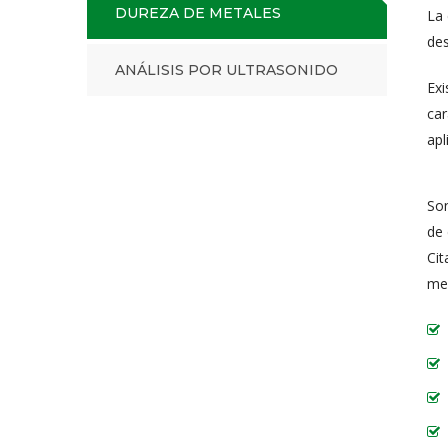
DUREZA DE METALES
La 
des
ANÁLISIS POR ULTRASONIDO
Exi
car
apl
Son
de 
Cit
med